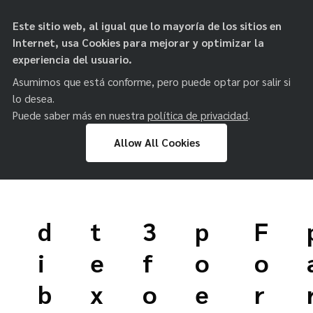
objetos de
Este sitio web, al igual que lo mayoría de los sitios en
paz
Internet, usa Cookies para mejorar y optimizar la
experiencia del usuario.
Asumimos que está conforme, pero puede optar por salir si
lo desea.
Puede saber más en nuestra
política de privacidad
.
Allow All Cookies
Skip
to
d
t
3
p
F
content
i
e
f
o
o
b
x
o
e
r