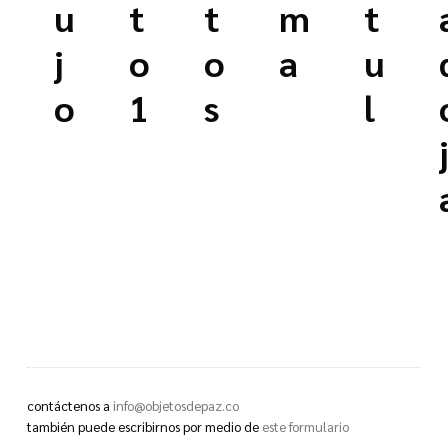
u
t
t
m
t
j
o
o
a
u
o
1
s
l
contáctenos a
info@objetosdepaz.co
también puede escribirnos por medio de
este formulario