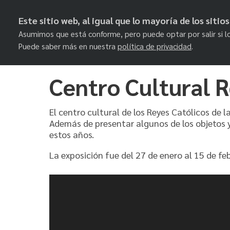
Este sitio web, al igual que lo mayoría de los siti
Asumimos que está conforme, pero puede optar por salir si l
Puede saber más en nuestra
política de privacidad
.
Centro Cultural R
Skip
to
El centro cultural de los Reyes Católicos de 
content
Además de presentar algunos de los objetos 
estos años.
La exposición fue del 27 de enero al 15 de fe