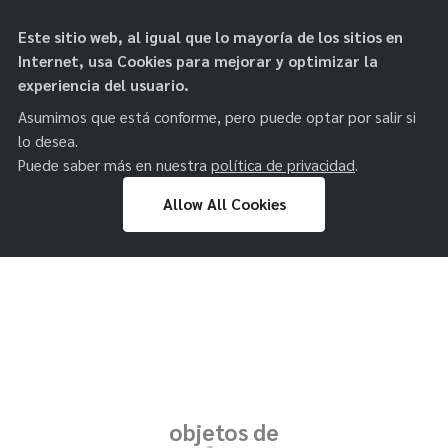
Este sitio web, al igual que lo mayoría de los sitios en
Internet, usa Cookies para mejorar y optimizar la
experiencia del usuario.
Asumimos que está conforme, pero puede optar por salir si
lo desea.
Puede saber más en nuestra
política de privacidad
.
Allow All Cookies
Skip
to
content
objetos de