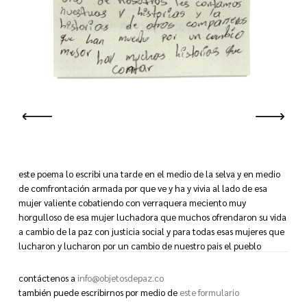
este poema lo escribi una tarde en el medio de la selva y en medio
de comfrontación armada por que ve y ha y vivia al lado de esa
mujer valiente cobatiendo con verraquera meciento muy
horgulloso de esa mujer luchadora que muchos ofrendaron su vida
a cambio de la paz con justicia social y para todas esas mujeres que
lucharon y lucharon por un cambio de nuestro pais el pueblo
colombiano se ciente muy feliz cuando cada uno de nosotros les
contamos nuestras y historias y las historias de otros compañeros
contáctenos a
info@objetosdepaz.co
que han muerto por un cambio mejor hay muchas historias que
también puede escribirnos por medio de
este formulario
contar que hay que contarlas para que sepan por que lucha vamos