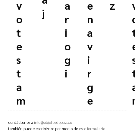
v
a
e
z
j
o
r
n
t
i
a
e
o
v
s
g
i
t
i
r
a
g
m
e
e
n
contáctenos a
info@objetosdepaz.co
n
o
también puede escribirnos por medio de
este formulario