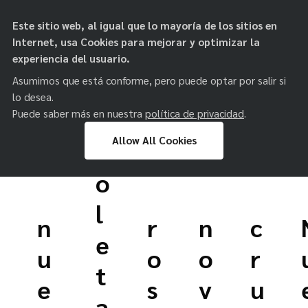
objetos de
Este sitio web, al igual que lo mayoría de los sitios en
paz
Internet, usa Cookies para mejorar y optimizar la
experiencia del usuario.
Asumimos que está conforme, pero puede optar por salir si
p
lo desea.
a
Puede saber más en nuestra
política de privacidad
.
Allow All Cookies
ñ
o
Skip
l
to
n
r
n
c
content
e
u
o
o
r
t
e
s
v
u
a