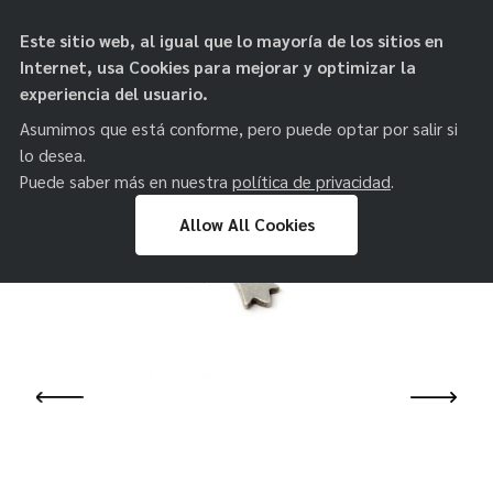
objetos de
Este sitio web, al igual que lo mayoría de los sitios en
paz
Internet, usa Cookies para mejorar y optimizar la
experiencia del usuario.
Asumimos que está conforme, pero puede optar por salir si
lo desea.
Puede saber más en nuestra
política de privacidad
.
Allow All Cookies
Skip
to
content