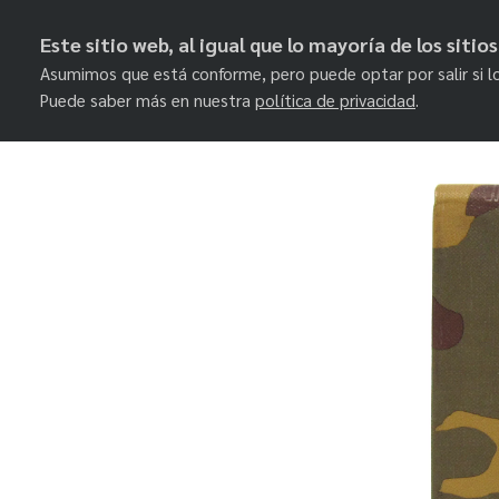
Este sitio web, al igual que lo mayoría de los siti
Asumimos que está conforme, pero puede optar por salir si l
Puede saber más en nuestra
política de privacidad
.
Skip
to
content