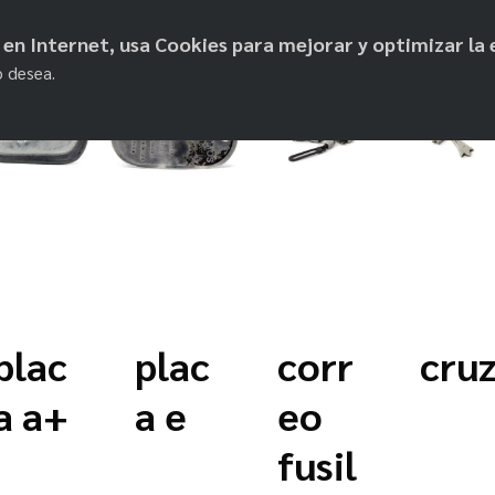
objetos de paz
os en Internet, usa Cookies para mejorar y optimizar la 
o desea.
plac
plac
corr
cru
a a+
a e
eo
fusil