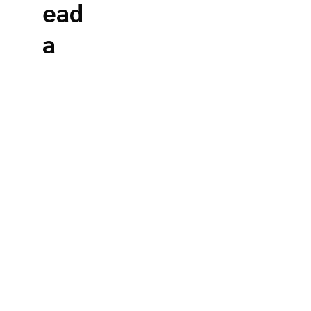
ead
a