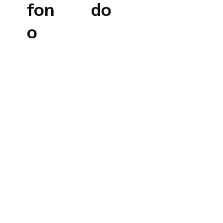
fon
do
o