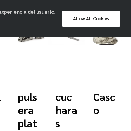
experiencia del usuario.
Proyecto
Prensa
Exposiciones
Allow All Cookies
Museo Nacional
z
puls
cuc
Casc
era
hara
o
plat
s