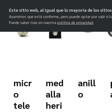
Este sitio web, al igual que lo mayoría de los siti
Asumimos que está conforme, pero puede optar por salir si l
Puede saber más en nuestra
política de privacidad
.
Skip
to
content
micr
med
anill
o
alla
o
tele
heri