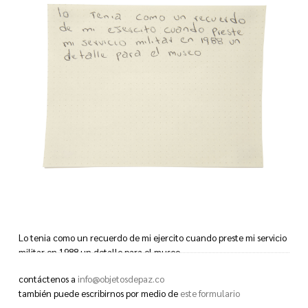
Lo tenia como un recuerdo de mi ejercito cuando preste mi servicio
militar en 1988 un detalle para el museo.
contáctenos a
info@objetosdepaz.co
I had it as a souvenir of my army when I was in my military service in
también puede escribirnos por medio de
este formulario
1988, a token for the museum.