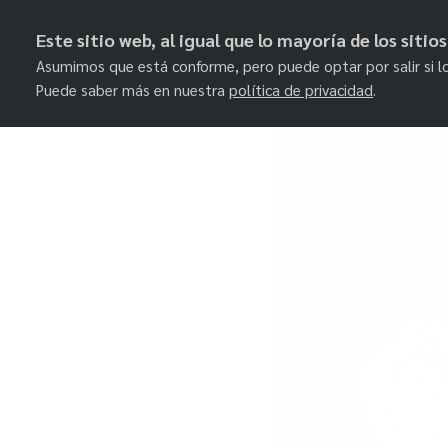
Este sitio web, al igual que lo mayoría de los siti
Asumimos que está conforme, pero puede optar por salir si l
Puede saber más en nuestra
política de privacidad
.
Skip
to
content