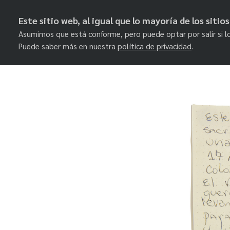
Este sitio web, al igual que lo mayoría de los siti
Asumimos que está conforme, pero puede optar por salir si l
Puede saber más en nuestra
política de privacidad
.
Skip
to
content