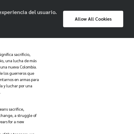
experiencia del usuario.
Proyecto
Prensa
Exposiciones
Allow All Cookies
Museo Nacional
gnifica sacrificio,
io, una lucha de más
r una nueva Colombia.
de los guerreros que
antarnos en armas para
da y luchar por una
.
eans sacrifice,
 change, a struggle of
ears for a new