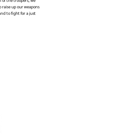
n of the troopers, we
 raise up our weapons
nd to fight for a just