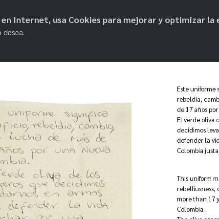
objetos de paz
os en Internet, usa Cookies para mejorar y optimizar la 
o desea.
Este uniforme si
rebeldia, camb
de 17 años po
El verde oliva 
decidimos lev
defender la vi
Colombia justa
This uniform m
rebelliusness,
more than 17 y
Colombia.