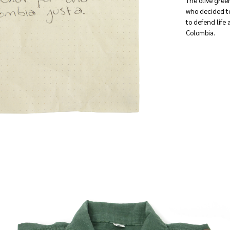
The olive gree
who decided to
to defend life a
Colombia.