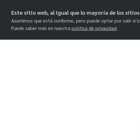
Este sitio web, al igual que lo mayoría de los siti
Asumimos que está conforme, pero puede optar por salir si l
Puede saber más en nuestra
política de privacidad
.
Skip
to
content