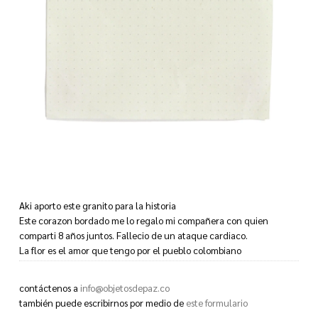
Aki aporto este granito para la historia
Este corazon bordado me lo regalo mi compañera con quien
comparti 8 años juntos. Fallecio de un ataque cardiaco.
La flor es el amor que tengo por el pueblo colombiano
La mano mela dio un policía con una frace muy linda. Algo que
nunca habia pasado esto me lleno de mucho octimismo.
contáctenos a
info@objetosdepaz.co
La foto de mi esposa. Que siempre a acompañara. Es las vuenas y en
también puede escribirnos por medio de
este formulario
las malas.