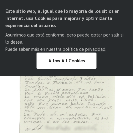
objetos de
Este sitio web, al igual que lo mayoría de los sitios en
paz
Internet, usa Cookies para mejorar y optimizar la
experiencia del usuario.
Asumimos que está conforme, pero puede optar por salir si
lo desea.
Puede saber más en nuestra
política de privacidad
.
Allow All Cookies
Skip
to
content