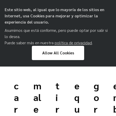
objetos de
Este sitio web, al igual que lo mayoría de los sitios en
paz
Internet, usa Cookies para mejorar y optimizar la
experiencia del usuario.
Asumimos que está conforme, pero puede optar por salir si
lo desea.
Puede saber más en nuestra
política de privacidad
.
Allow All Cookies
Skip
to
c
m
t
e
g
content
a
al
i
q
o
r
e
r
u
r