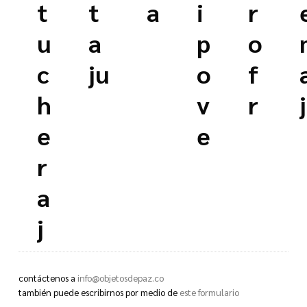
t
t
a
i
r
u
a
p
o
c
ju
o
f
h
v
r
e
e
r
a
j
u
contáctenos a
info@objetosdepaz.co
también puede escribirnos por medio de
este formulario