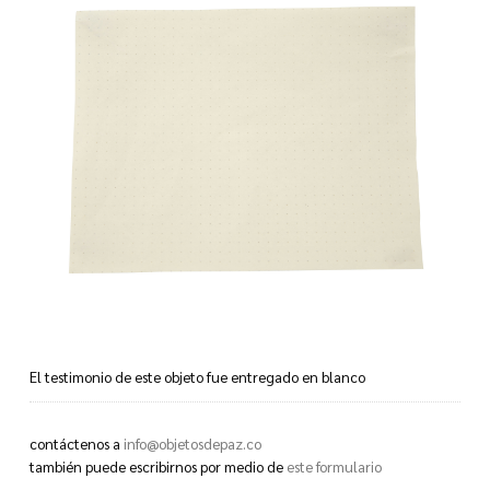
El testimonio de este objeto fue entregado en blanco
This object’s testimony was given to us blank
contáctenos a
info@objetosdepaz.co
también puede escribirnos por medio de
este formulario