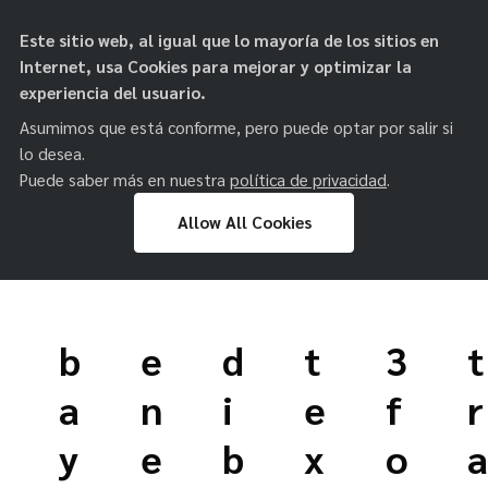
objetos de
Este sitio web, al igual que lo mayoría de los sitios en
paz
Internet, usa Cookies para mejorar y optimizar la
experiencia del usuario.
Asumimos que está conforme, pero puede optar por salir si
lo desea.
Puede saber más en nuestra
política de privacidad
.
Allow All Cookies
Skip
to
b
e
d
t
3
t
content
a
n
i
e
f
r
y
e
b
x
o
a