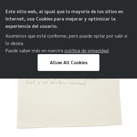
objetos de
Este sitio web, al igual que lo mayoría de los sitios en
paz
Internet, usa Cookies para mejorar y optimizar la
experiencia del usuario.
Asumimos que está conforme, pero puede optar por salir si
lo desea.
Puede saber más en nuestra
política de privacidad
.
Allow All Cookies
Skip
to
content