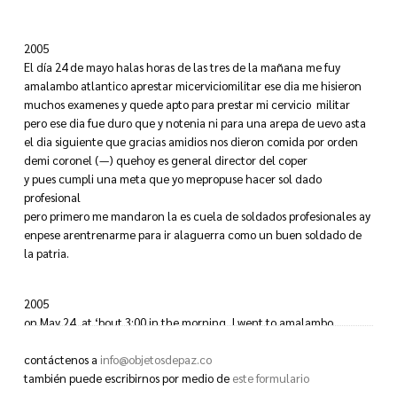
2005
El día 24 de mayo halas horas de las tres de la mañana me fuy
amalambo atlantico aprestar micerviciomilitar ese dia me hisieron
muchos examenes y quede apto para prestar mi cervicio militar
pero ese dia fue duro que y notenia ni para una arepa de uevo asta
el dia siguiente que gracias amidios nos dieron comida por orden
demi coronel (—) quehoy es general director del coper
y pues cumpli una meta que yo mepropuse hacer sol dado
profesional
pero primero me mandaron la es cuela de soldados profesionales ay
enpese arentrenarme para ir alaguerra como un buen soldado de
la patria.
2005
on May 24, at ‘bout 3:00 in the morning, I went to amalambo
atlantic to serve in th military srvice. That day lots of tests were
made to me and I was said able to serv but that day was hrd ‘cause I
contáctenos a
info@objetosdepaz.co
din’t have nothing to buy not even an arepa with egg till thenext
también puede escribirnos por medio de
este formulario
day when thank god they gave us food by orders of my kernel (—) a