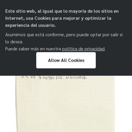
objetos de
Este sitio web, al igual que lo mayoría de los sitios en
paz
Internet, usa Cookies para mejorar y optimizar la
experiencia del usuario.
Asumimos que está conforme, pero puede optar por salir si
lo desea.
Puede saber más en nuestra
política de privacidad
.
Allow All Cookies
Skip
to
content