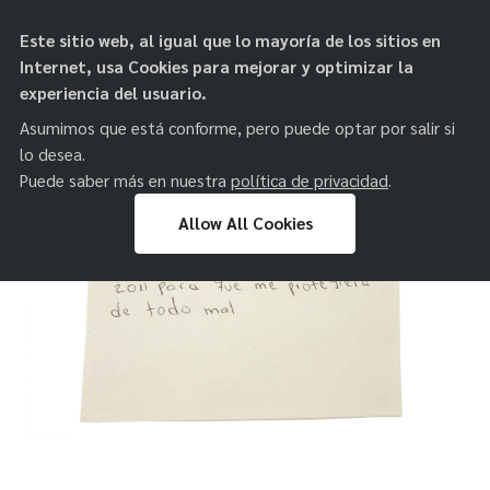
objetos de
Este sitio web, al igual que lo mayoría de los sitios en
paz
Internet, usa Cookies para mejorar y optimizar la
experiencia del usuario.
Asumimos que está conforme, pero puede optar por salir si
lo desea.
Puede saber más en nuestra
política de privacidad
.
Allow All Cookies
Skip
to
content