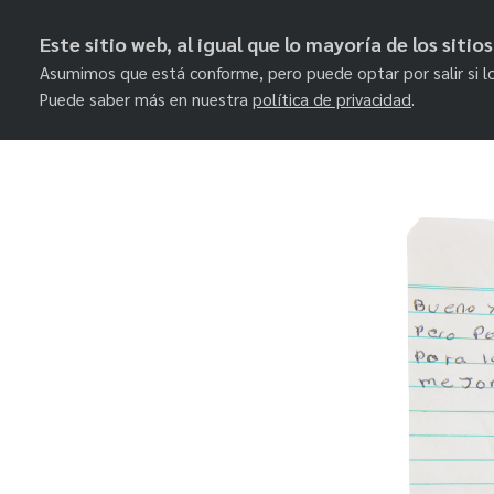
Este sitio web, al igual que lo mayoría de los siti
Asumimos que está conforme, pero puede optar por salir si l
Puede saber más en nuestra
política de privacidad
.
Skip
to
content