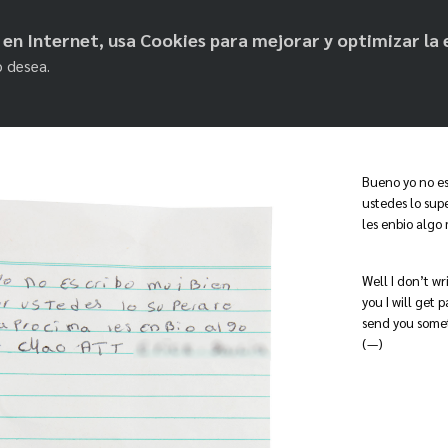
objetos de paz
os en Internet, usa Cookies para mejorar y optimizar la 
o desea.
Bueno yo no es
ustedes lo sup
les enbio algo
Well I don’t wr
you I will get p
send you somet
(—)