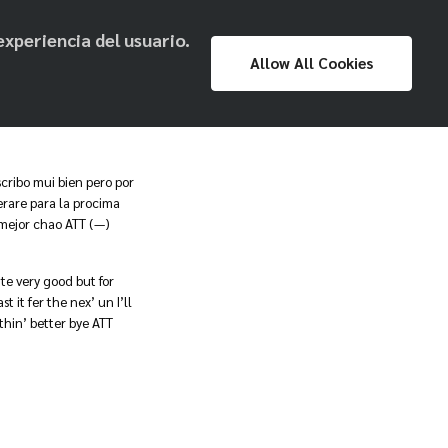
experiencia del usuario.
Proyecto
Prensa
Exposiciones
Allow All Cookies
Museo Nacional
cribo mui bien pero por
erare para la procima
 mejor chao ATT (—)
ite very good but for
ast it fer the nex’ un I’ll
hin’ better bye ATT