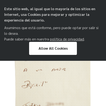
objetos de
Este sitio web, al igual que lo mayoría de los sitios en
paz
Internet, usa Cookies para mejorar y optimizar la
experiencia del usuario.
Asumimos que está conforme, pero puede optar por salir si
lo desea.
Puede saber más en nuestra
política de privacidad
.
Allow All Cookies
Skip
to
content