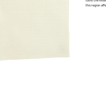
fulfill the mis
this region aff