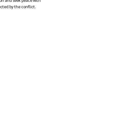
sion and seek peace with
ected by the conflict.