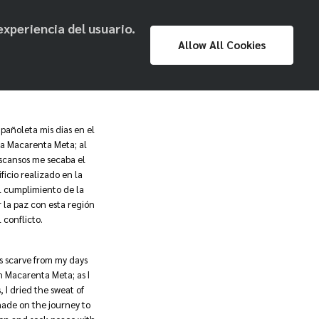
experiencia del usuario.
Proyecto
Prensa
Exposiciones
Allow All Cookies
Museo Nacional
pañoleta mis dias en el
la Macarenta Meta; al
escansos me secaba el
ficio realizado en la
l cumplimiento de la
r la paz con esta región
 conflicto.
s scarve from my days
n Macarenta Meta; as I
 I dried the sweat of
made on the journey to