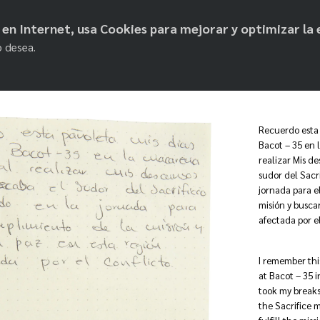
objetos de paz
os en Internet, usa Cookies para mejorar y optimizar la 
o desea.
Recuerdo esta 
Bacot – 35 en 
realizar Mis d
sudor del Sacri
jornada para e
misión y busca
afectada por el
I remember thi
at Bacot – 35 i
took my breaks,
the Sacrifice 