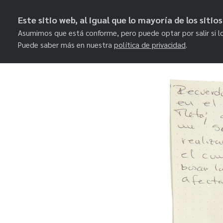
Este sitio web, al igual que lo mayoría de los siti
Asumimos que está conforme, pero puede optar por salir si l
Puede saber más en nuestra
política de privacidad
.
Skip
to
content