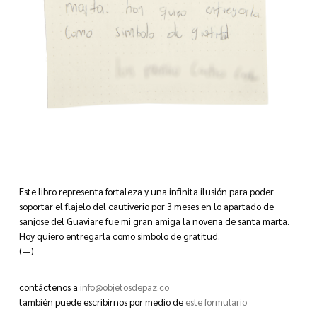
Este libro representa fortaleza y una infinita ilusión para poder
soportar el flajelo del cautiverio por 3 meses en lo apartado de
sanjose del Guaviare fue mi gran amiga la novena de santa marta.
Hoy quiero entregarla como simbolo de gratitud.
(—)
contáctenos a
info@objetosdepaz.co
This book represents strength and an infinite hope to be able to
también puede escribirnos por medio de
este formulario
withstand the scourge of captivity for 3 months in the remote