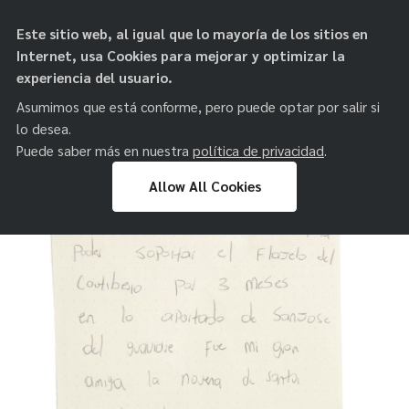
objetos de
Este sitio web, al igual que lo mayoría de los sitios en
paz
Internet, usa Cookies para mejorar y optimizar la
experiencia del usuario.
Asumimos que está conforme, pero puede optar por salir si
lo desea.
Puede saber más en nuestra
política de privacidad
.
Allow All Cookies
Skip
to
content