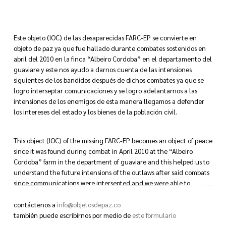
Este objeto (IOC) de las desaparecidas FARC-EP se convierte en
objeto de paz ya que fue hallado durante combates sostenidos en
abril del 2010 en la finca “Albeiro Cordoba” en el departamento del
guaviare y este nos ayudo a darnos cuenta de las intensiones
siguientes de los bandidos después de dichos combates ya que se
logro interseptar comunicaciones y se logro adelantarnos a las
intensiones de los enemigos de esta manera llegamos a defender
los intereses del estado y los bienes de la población civil.
This object (IOC) of the missing FARC-EP becomes an object of peace
since it was found during combat in April 2010 at the “Albeiro
Cordoba” farm in the department of guaviare and this helped us to
understand the future intensions of the outlaws after said combats
since communications were intersepted and we were able to
anticipate the enemy’s efforts and so we were able to defend the
interests of the state and the assets of the civilian population.
contáctenos a
info@objetosdepaz.co
también puede escribirnos por medio de
este formulario