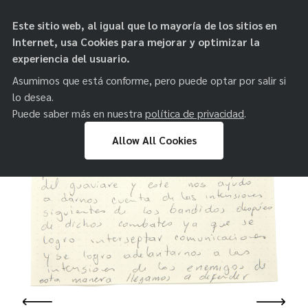
objetos de
Este sitio web, al igual que lo mayoría de los sitios en
paz
Internet, usa Cookies para mejorar y optimizar la
experiencia del usuario.
Asumimos que está conforme, pero puede optar por salir si
lo desea.
Puede saber más en nuestra
política de privacidad
.
Allow All Cookies
Skip
to
content