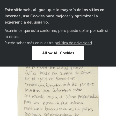
objetos de
Este sitio web, al igual que lo mayoría de los sitios en
paz
Internet, usa Cookies para mejorar y optimizar la
experiencia del usuario.
Asumimos que está conforme, pero puede optar por salir si
lo desea.
Puede saber más en nuestra
política de privacidad
.
Allow All Cookies
Skip
to
content