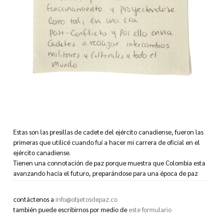
Estas son las presillas de cadete del ejército canadiense, fueron las
primeras que utilicé cuando fuí a hacer mi carrera de oficial en el
ejército canadiense.
Tienen una connotación de paz porque muestra que Colombia esta
avanzando hacia el futuro, preparándose para una época de paz
interna mediante buenas relaciones con países pacíficos,
aprendiendo de su funcionamiento y proyectandose como tal; en
contáctenos a
info@objetosdepaz.co
cada era post-conflicto y por ello envia cadetes a realizar
también puede escribirnos por medio de
este formulario
intercambios militares y culturales a todo el mundo.’