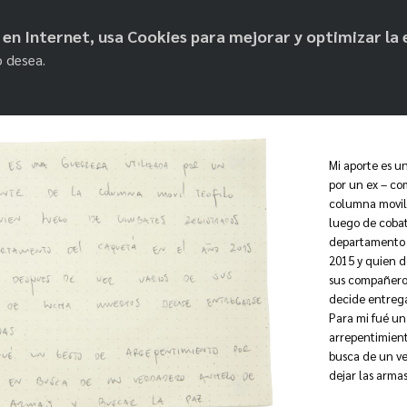
objetos de paz
os en Internet, usa Cookies para mejorar y optimizar la 
o desea.
Mi aporte es u
por un ex – co
columna movil 
luego de cobat
departamento 
2015 y quien d
sus compañero
decide entrega
Para mi fué un
arrepentimient
busca de un v
dejar las armas