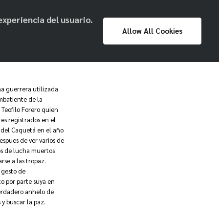
experiencia del usuario.
Proyecto
Prensa
Exposiciones
Allow All Cookies
Museo Nacional
na guerrera utilizada
mbatiente de la
Teofilo Forero quien
es registrados en el
del Caquetá en el año
espues de ver varios de
s de lucha muertos
rse a las tropaz.
 gesto de
o por parte suya en
erdadero anhelo de
 y buscar la paz.