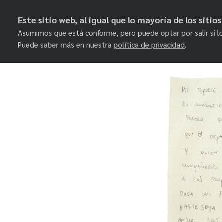
Este sitio web, al igual que lo mayoría de los siti
Asumimos que está conforme, pero puede optar por salir si l
Puede saber más en nuestra
política de privacidad
.
Skip
to
content