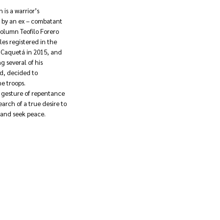
 is a warrior’s
 by an ex – combatant
column Teofilo Forero
les registered in the
 Caquetá in 2015, and
g several of his
d, decided to
he troops.
a gesture of repentance
search of a true desire to
 and seek peace.