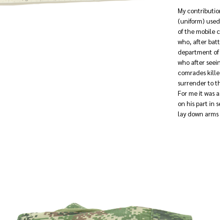
My contribution
(uniform) used
of the mobile 
who, after batt
department of
who after seein
comrades kille
surrender to t
For me it was 
on his part in 
lay down arms