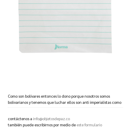
Como son bolívares entonces lo dono porque nosotros somos
bolivarianos y tenemos que luchar ellos son anti imperialistas como
yo.
contáctenos a
info@objetosdepaz.co
también puede escribirnos por medio de
este formulario
Since they are Bolivars then I donate them because we are