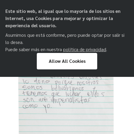
objetos de
Este sitio web, al igual que lo mayoría de los sitios en
paz
Internet, usa Cookies para mejorar y optimizar la
experiencia del usuario.
Asumimos que está conforme, pero puede optar por salir si
lo desea.
Puede saber más en nuestra
política de privacidad
.
Allow All Cookies
Skip
to
content