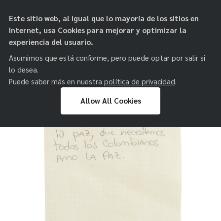
objetos de
Este sitio web, al igual que lo mayoría de los sitios en
paz
Internet, usa Cookies para mejorar y optimizar la
experiencia del usuario.
Asumimos que está conforme, pero puede optar por salir si
lo desea.
Puede saber más en nuestra
política de privacidad
.
Allow All Cookies
Skip
to
content