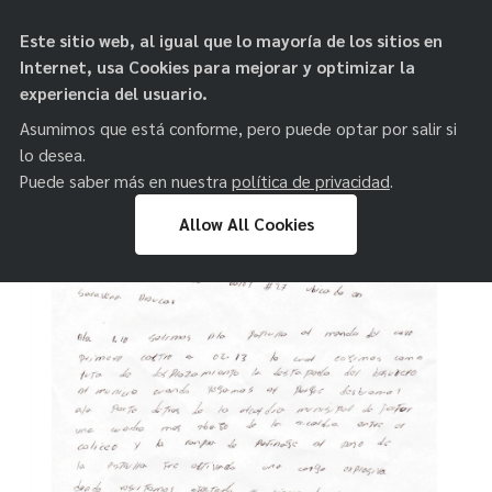
objetos de
Este sitio web, al igual que lo mayoría de los sitios en
paz
Internet, usa Cookies para mejorar y optimizar la
experiencia del usuario.
Asumimos que está conforme, pero puede optar por salir si
lo desea.
Puede saber más en nuestra
política de privacidad
.
Allow All Cookies
Skip
to
content