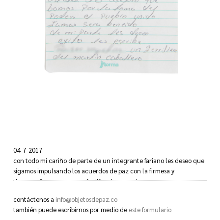
04-7-2017
con todo mi cariño de parte de un integrante fariano les deseo que
sigamos impulsando los acuerdos de paz con la firmesa y
desempeño ya que se nos facilito el momento vasy que
aprobechemos de mi parte lesdeseo que cuenten con nosotros que
contáctenos a
info@objetosdepaz.co
nosotro contamos con ustedes. Les aseguro que bamos por la toma
también puede escribirnos por medio de
este formulario
del poder. el pueblo unido jamas sera bencido de mi parte les deseo