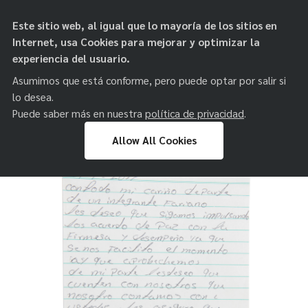
objetos de
Este sitio web, al igual que lo mayoría de los sitios en
paz
Internet, usa Cookies para mejorar y optimizar la
experiencia del usuario.
Asumimos que está conforme, pero puede optar por salir si
lo desea.
Puede saber más en nuestra
política de privacidad
.
Allow All Cookies
Skip
to
content