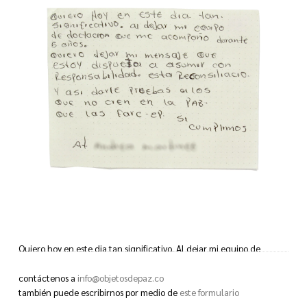
Quiero hoy en este dia tan significativo. Al dejar mi equipo de
dotacion que me acompaño durante 5 años.
Quiero dejar mi mensaje que estoy dispuesta a asumir con
contáctenos a
info@objetosdepaz.co
responsabilidad. esta reconsiliacio.
también puede escribirnos por medio de
este formulario
Y asi darle pruebas a los que no cren en la paz.