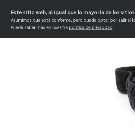
Este sitio web, al igual que lo mayoría de los siti
Asumimos que está conforme, pero puede optar por salir si l
Puede saber más en nuestra
política de privacidad
.
Skip
to
content