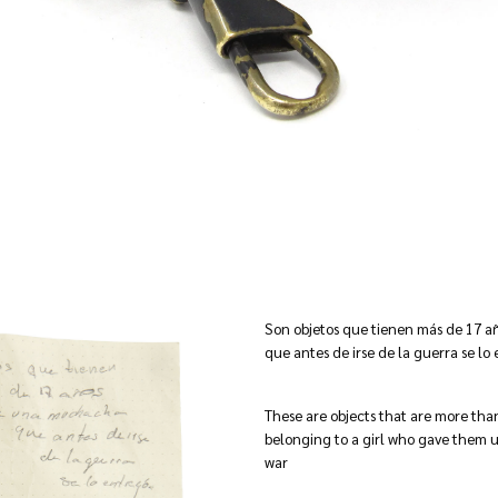
Son objetos que tienen más de 17 
que antes de irse de la guerra se lo
These are objects that are more than
belonging to a girl who gave them up
war