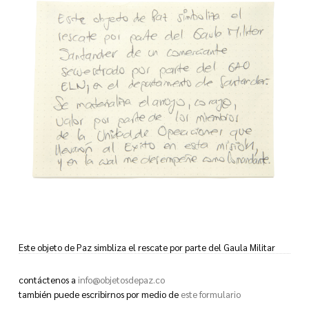
Este objeto de Paz simbliza el rescate por parte del Gaula Militar
Santander de un comerciante secuestrado por parte del GAO ELN,
en el departamento de Santander:
contáctenos a
info@objetosdepaz.co
Se materializa el arrojo, coraje, valor por parte de los miembros de
también puede escribirnos por medio de
este formulario
la Unidad de Operaciones que llevarón al Exito en esta misión, y en