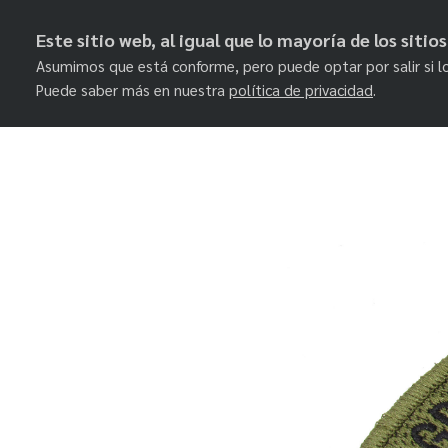
Este sitio web, al igual que lo mayoría de los siti
Asumimos que está conforme, pero puede optar por salir si l
Puede saber más en nuestra
política de privacidad
.
Skip
to
content