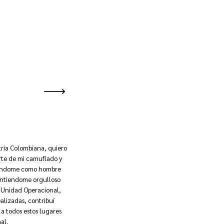
tria Colombiana, quiero
rte de mi camuflado y
icandome como hombre
intiendome orgulloso
a Unidad Operacional,
alizadas, contribuí
 a todos estos lugares
al.