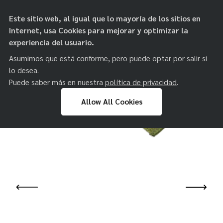
objetos de
Este sitio web, al igual que lo mayoría de los sitios en
paz
Internet, usa Cookies para mejorar y optimizar la
experiencia del usuario.
Asumimos que está conforme, pero puede optar por salir si
lo desea.
Puede saber más en nuestra
política de privacidad
.
Allow All Cookies
Skip
to
content