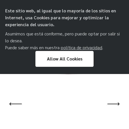
objetos de
Este sitio web, al igual que lo mayoría de los sitios en
paz
Internet, usa Cookies para mejorar y optimizar la
experiencia del usuario.
Asumimos que está conforme, pero puede optar por salir si
lo desea.
Puede saber más en nuestra
política de privacidad
.
Allow All Cookies
Skip
to
content