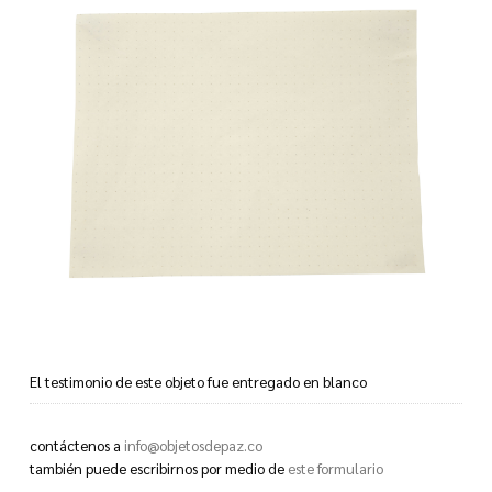
El testimonio de este objeto fue entregado en blanco
This object’s testimony was given to us blank
contáctenos a
info@objetosdepaz.co
también puede escribirnos por medio de
este formulario