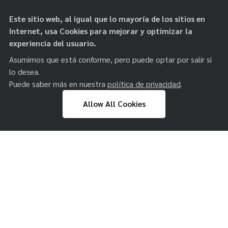
objetos de
Este sitio web, al igual que lo mayoría de los sitios en
paz
Internet, usa Cookies para mejorar y optimizar la
experiencia del usuario.
Asumimos que está conforme, pero puede optar por salir si
Universidad de
lo desea.
Puede saber más en nuestra
política de privacidad
.
El Rosario
Allow All Cookies
Skip
to
content